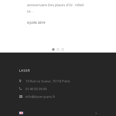
anniversaire Des places d'Or - Hôtel
Le…
6 JUIN 2019
LASER
13 Rue Le Sueur, 75116 Paris
01 40 50 39 00
info@laser-paris.fr