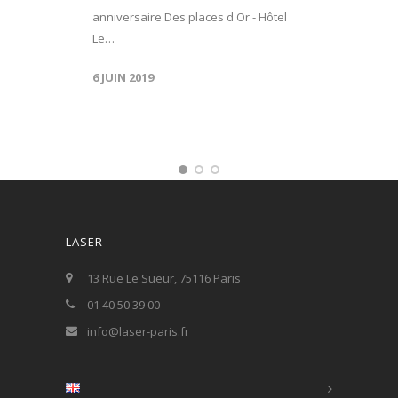
anniversaire Des places d'Or - Hôtel
Le…
6 JUIN 2019
LASER
13 Rue Le Sueur, 75116 Paris
01 40 50 39 00
info@laser-paris.fr