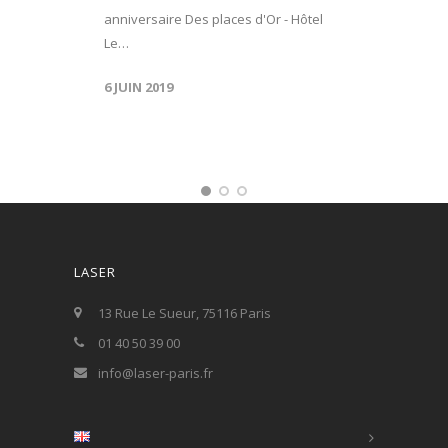
anniversaire Des places d'Or - Hôtel
Le…
6 JUIN 2019
LASER
13 Rue Le Sueur, 75116 Paris
01 40 50 39 00
info@laser-paris.fr