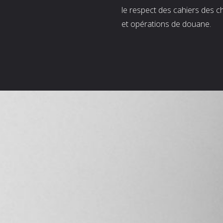
le respect des cahiers des c
et opérations de douane.