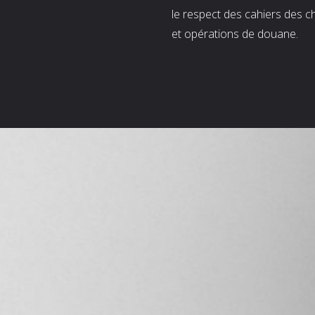
le respect des cahiers des c
et opérations de douane.