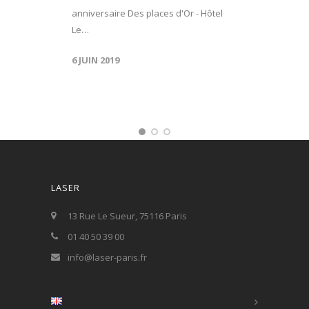
anniversaire Des places d'Or - Hôtel
Le…
6 JUIN 2019
LASER
13 Rue Le Sueur, 75116 Paris
01 40 50 39 00
info@laser-paris.fr