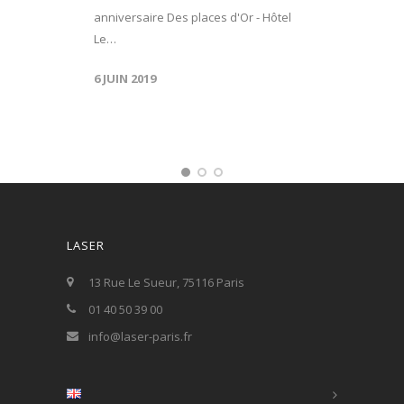
anniversaire Des places d'Or - Hôtel
Le…
6 JUIN 2019
LASER
13 Rue Le Sueur, 75116 Paris
01 40 50 39 00
info@laser-paris.fr