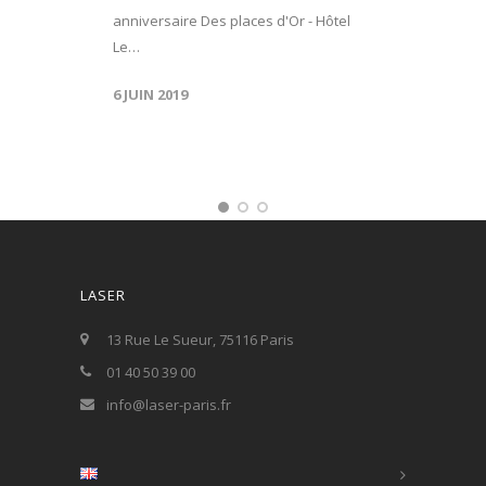
anniversaire Des places d'Or - Hôtel
Le…
6 JUIN 2019
LASER
13 Rue Le Sueur, 75116 Paris
01 40 50 39 00
info@laser-paris.fr