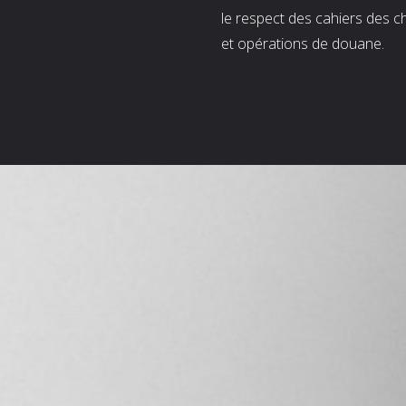
le respect des cahiers des c
et opérations de douane.