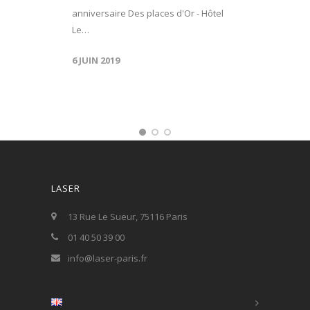
anniversaire Des places d'Or - Hôtel
Le…
6 JUIN 2019
LASER
13 Rue Le Sueur, 75116 Paris
01 40 50 39 00
info@laser-paris.fr