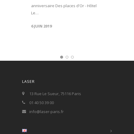
anniversaire Des places d'Or - Hôtel
Le…
6 JUIN 2019
LASER
13 Rue Le Sueur, 75116 Paris
01 40 50 39 00
info@laser-paris.fr