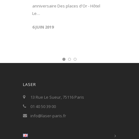
anniversaire Des places d'Or - Hôtel
Le…
6 JUIN 2019
LASER
13 Rue Le Sueur, 75116 Paris
01 40 50 39 00
info@laser-paris.fr