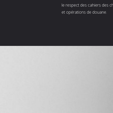
le respect des cahiers des c
et opérations de douane.