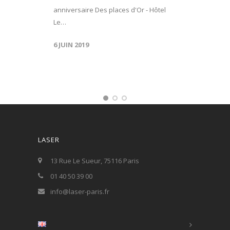
anniversaire Des places d'Or - Hôtel
Le…
6 JUIN 2019
LASER
13 Rue Le Sueur, 75116 Paris
01 40 50 39 00
info@laser-paris.fr