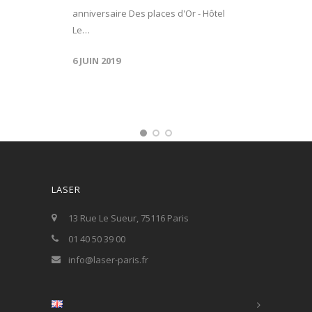
anniversaire Des places d'Or - Hôtel
Le…
6 JUIN 2019
LASER
13 Rue Le Sueur, 75116 Paris
01 40 50 39 00
info@laser-paris.fr