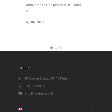
anniversaire Des places d'Or - Hôtel
Le…
6 JUIN 2019
LASER
13 Rue Le Sueur, 75116 Paris
01 40 50 39 00
info@laser-paris.fr