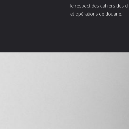
le respect des cahiers des c
et opérations de douane.