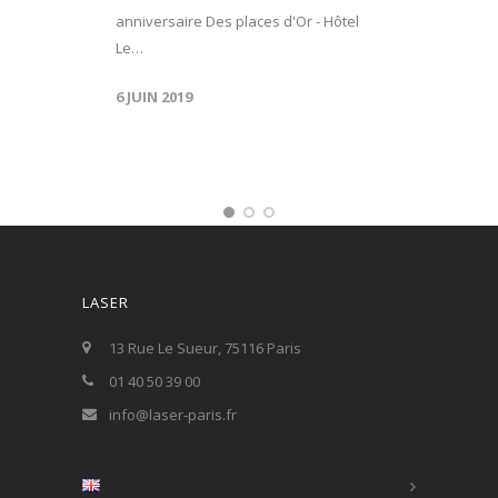
anniversaire Des places d'Or - Hôtel
Le…
6 JUIN 2019
LASER
13 Rue Le Sueur, 75116 Paris
01 40 50 39 00
info@laser-paris.fr