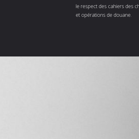
le respect des cahiers des c
et opérations de douane.