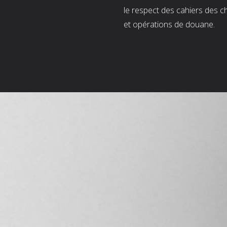
le respect des cahiers des c
et opérations de douane.