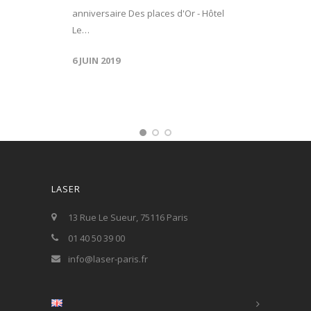
anniversaire Des places d'Or - Hôtel
Le…
6 JUIN 2019
LASER
13 Rue Le Sueur, 75116 Paris
01 40 50 39 00
info@laser-paris.fr