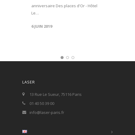
anniversaire Des places d'Or - Hôtel
Le…
6 JUIN 2019
LASER
13 Rue Le Sueur, 75116 Paris
01 40 50 39 00
info@laser-paris.fr