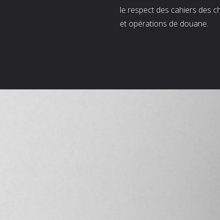
le respect des cahiers des c
et opérations de douane.