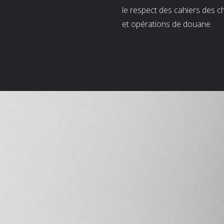
le respect des cahiers des c
et opérations de douane.