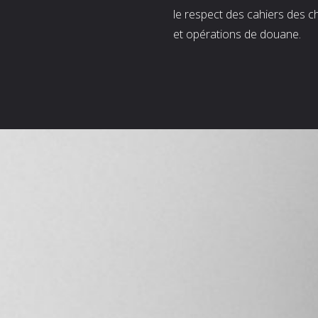
le respect des cahiers des c
et opérations de douane.