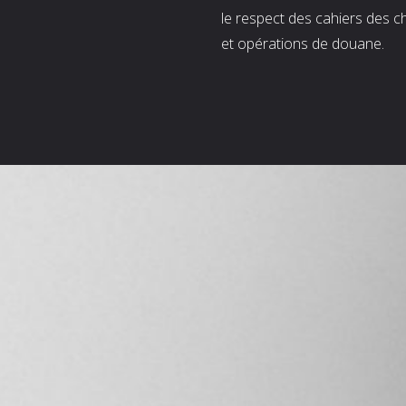
le respect des cahiers des c
et opérations de douane.