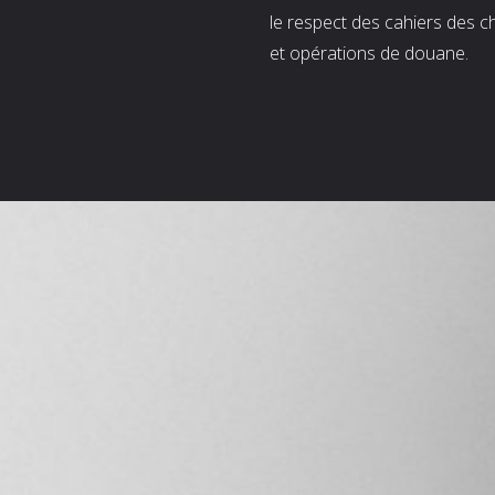
le respect des cahiers des c
et opérations de douane.