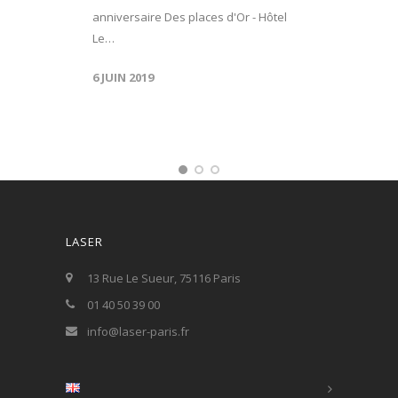
anniversaire Des places d'Or - Hôtel
Le…
6 JUIN 2019
LASER
13 Rue Le Sueur, 75116 Paris
01 40 50 39 00
info@laser-paris.fr