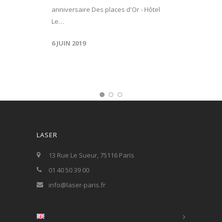
anniversaire Des places d'Or - Hôtel
Le…
6 JUIN 2019
LASER
13 Rue Le Sueur, 75116 Paris
01 40 50 39 00
info@laser-paris.fr