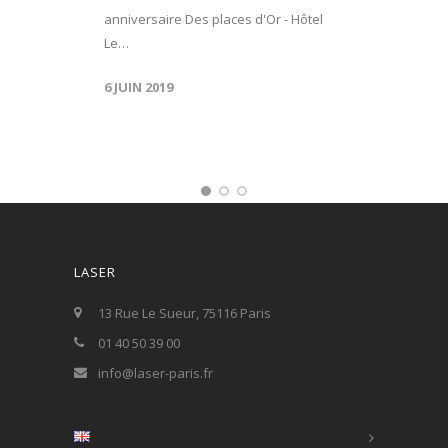
anniversaire Des places d'Or - Hôtel
Le…
6 JUIN 2019
LASER
13 Rue Le Sueur, 75116 Paris
01 40 50 39 00
info@laser-paris.fr