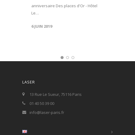
anniversaire Des places d'Or - Hôtel
Le…
6 JUIN 2019
LASER
13 Rue Le Sueur, 75116 Paris
01 40 50 39 00
info@laser-paris.fr