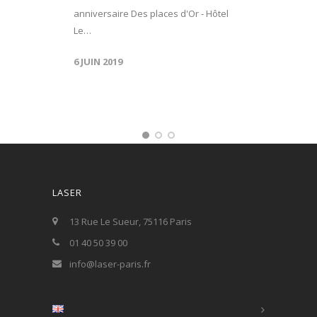
anniversaire Des places d'Or - Hôtel
Le…
6 JUIN 2019
LASER
13 Rue Le Sueur, 75116 Paris
01 40 50 39 00
info@laser-paris.fr