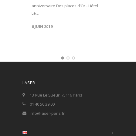
anniversaire Des places d'Or - Hôtel
Le…
6 JUIN 2019
LASER
13 Rue Le Sueur, 75116 Paris
01 40 50 39 00
info@laser-paris.fr