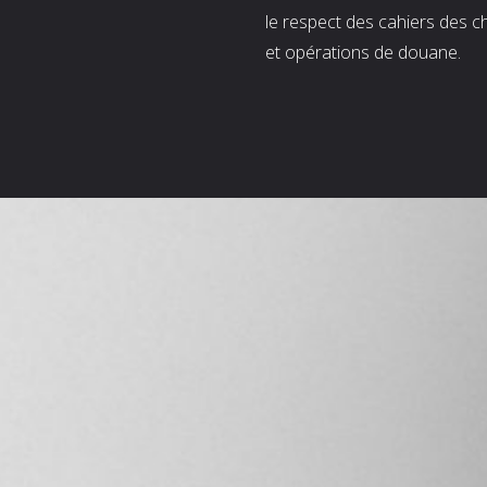
le respect des cahiers des c
et opérations de douane.