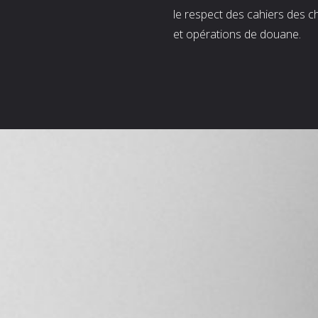
le respect des cahiers des c
et opérations de douane.