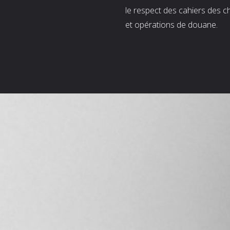
le respect des cahiers des c
et opérations de douane.