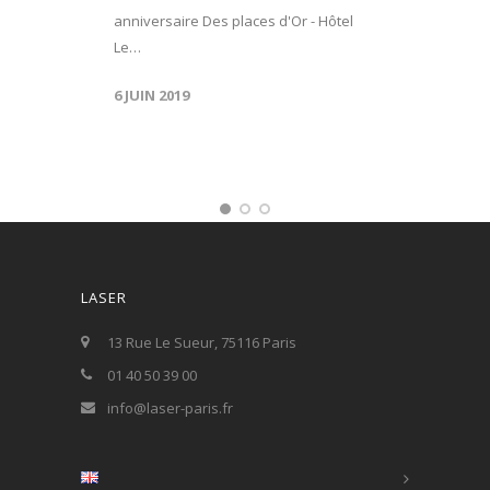
anniversaire Des places d'Or - Hôtel
Le…
6 JUIN 2019
LASER
13 Rue Le Sueur, 75116 Paris
01 40 50 39 00
info@laser-paris.fr