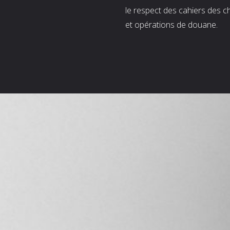
le respect des cahiers des c
et opérations de douane.