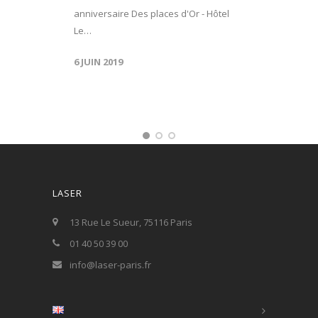
anniversaire Des places d'Or - Hôtel
Le…
6 JUIN 2019
LASER
13 Rue Le Sueur, 75116 Paris
01 40 50 39 00
info@laser-paris.fr