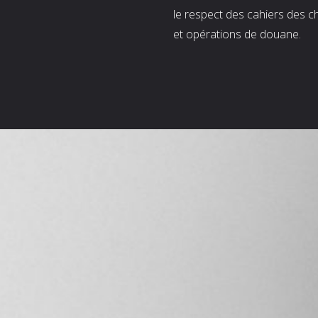
le respect des cahiers des c
et opérations de douane.