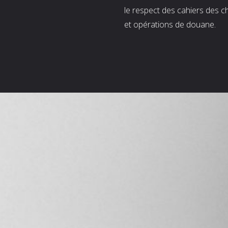
le respect des cahiers des c
et opérations de douane.