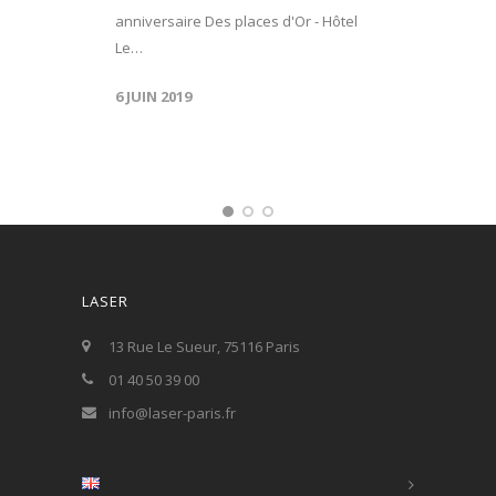
anniversaire Des places d'Or - Hôtel
Le…
6 JUIN 2019
LASER
13 Rue Le Sueur, 75116 Paris
01 40 50 39 00
info@laser-paris.fr