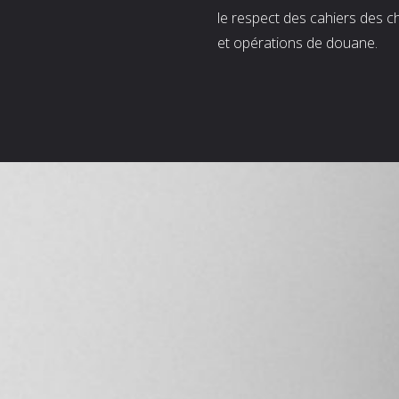
le respect des cahiers des c
et opérations de douane.