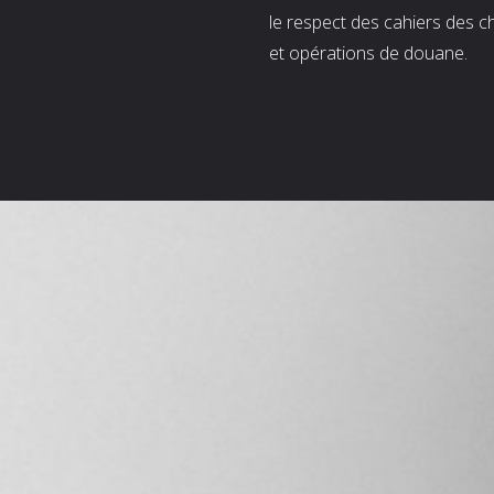
le respect des cahiers des c
et opérations de douane.