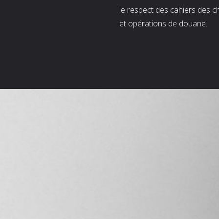
le respect des cahiers des c
et opérations de douane.