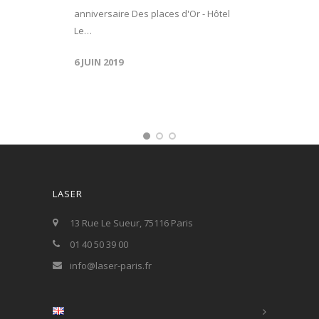
anniversaire Des places d'Or - Hôtel
Le…
6 JUIN 2019
LASER
13 Rue Le Sueur, 75116 Paris
01 40 50 39 00
info@laser-paris.fr