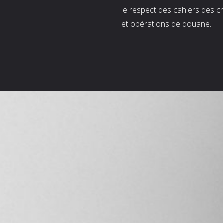
le respect des cahiers des c
et opérations de douane.