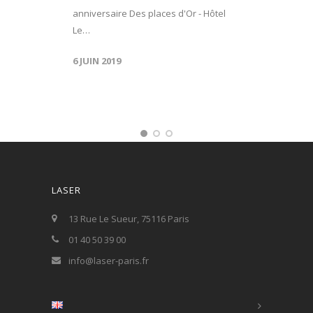
anniversaire Des places d'Or - Hôtel
Le…
6 JUIN 2019
LASER
13 Rue Le Sueur, 75116 Paris
01 40 50 39 00
info@laser-paris.fr