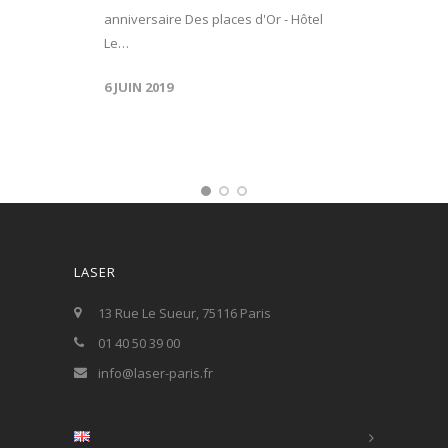
anniversaire Des places d'Or - Hôtel
Le…
6 JUIN 2019
LASER
13 Rue Le Sueur, 75116 Paris
01 40 50 39 00
info@laser-paris.fr