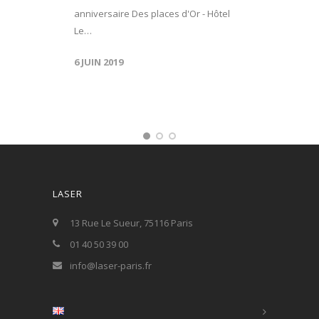
anniversaire Des places d'Or - Hôtel
Le…
6 JUIN 2019
LASER
13 Rue Le Sueur, 75116 Paris
01 40 50 39 00
info@laser-paris.fr